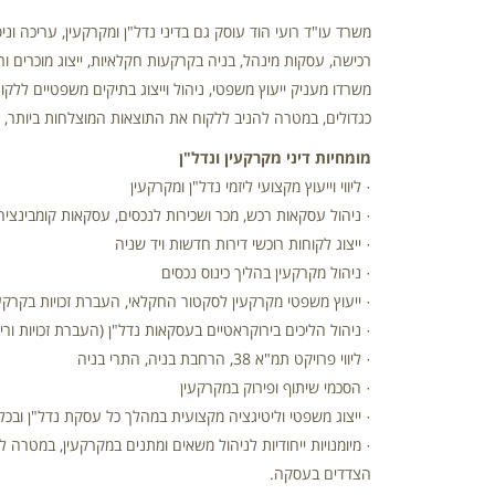
משרד עו"ד רועי הוד עוסק גם בדיני נדל"ן ומקרקעין, עריכה וניס
רכישה, עסקות מינהל, בניה בקרקעות חקלאיות, ייצוג מוכרים ורו
משרדו מעניק ייעוץ משפטי, ניהול וייצוג בתיקים משפטיים ללק
כגדולים, במטרה להניב ללקוח את התוצאות המוצלחות ביותר, 
מומחיות דיני מקרקעין ונדל"ן
· ליווי וייעוץ מקצועי ליזמי נדל"ן ומקרקעין
· ניהול עסקאות רכש, מכר ושכירות לנכסים, עסקאות קומבינציה
· ייצוג לקוחות רוכשי דירות חדשות ויד שניה
· ניהול מקרקעין בהליך כינוס נכסים
· ייעוץ משפטי מקרקעין לסקטור החקלאי, העברת זכויות בקרקעו
· ניהול הליכים בירוקראטיים בעסקאות נדל"ן (העברת זכויות ורי
· ליווי פרויקט תמ"א 38, הרחבת בניה, התרי בניה
· הסכמי שיתוף ופירוק במקרקעין
· ייצוג משפטי וליטיגציה מקצועית במהלך כל עסקת נדל"ן ובכ
· מיומנויות ייחודיות לניהול משאים ומתנים במקרקעין, במטר
הצדדים בעסקה.