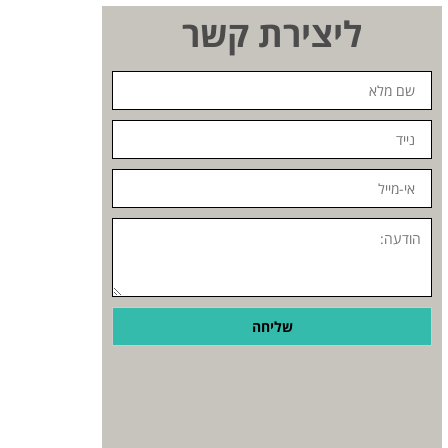
ליצירת קשר
שם
מלא
נייד
אי-מייל
הודעה:
שליחה