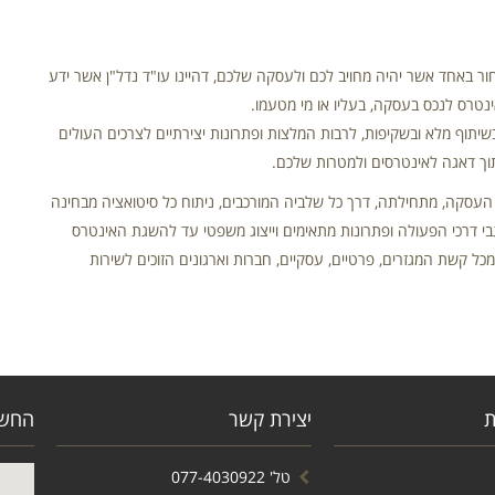
ר באחד אשר יהיה מחויב לכם ולעסקה שלכם, דהיינו עו"ד נדל"ן אשר ידע
נטרס לנכס בעסקה, בעליו או מי מטעמו.
תוף מלא ובשקיפות, לרבות המלצות ופתרונות יצירתיים לצרכים העולים
וך דאגה לאינטרסים ולמטרות שלכם.
ל העסקה, מתחילתה, דרך כל שלביה המורכבים, ניתוח כל סיטואציה מבחינה
גבי דרכי הפעולה ופתרונות מתאימים וייצוג משפטי עד להשגת האינטרס
 מכל קשת המגזרים, פרטיים, עסקיים, חברות וארגונים הזוכים לשירות
ת
יצירת קשר
החשמונאי
טל' 077-4030922