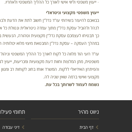
· ייעוץ משפטי וליווי אישי לאורך כל ההליך המשפטי ולאחריו.
ייעוץ משפטי מקצועי וניטראלי
בבואכם להיעזר בשירותי עו"ד נדל"ן חשוב לתת את הדעת ולבחו
לנהל ולהוביל עסקת נדל"ן מתוך עמדה ניטראלית ונטולת כל אי
כך תבטיחו לעצמכם עסקת נדל"ן מקצועית וטהורה, הנעשית בשי
במהלך העסקה – עסקת נדל"ן המבטאת מיצוי מלוא יכולותיה ת
עו"ד רועי הוד מלווה כל לקוח לאורך כל ההליך המשפטי וניהו
משפטית, מתן המלצות וחוות דעת מקצועיות ומכריעות, ייעוץ ל
והפיתרון האידיאלי ללקוח. המשרד אוחז בחוג לקוחות רב ומגוון
מקצועי ואישי ברמה שאין שניה לה.
נשמח לעמוד לשרותך בכל עת.
ניווט מהיר
תחומי פעילו
דף הבית
דיני עבודה