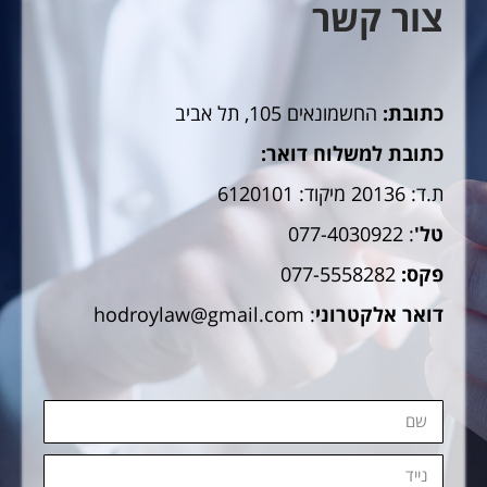
צור קשר
כתובת:
החשמונאים 105, תל אביב
כתובת למשלוח דואר:
ת.ד: 20136 מיקוד: 6120101
טל'
: 077-4030922
פקס:
077-5558282
דואר אלקטרוני
: hodroylaw@gmail.com